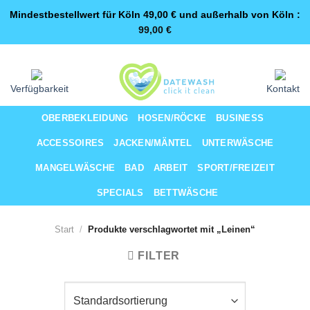
Mindestbestellwert für Köln 49,00 € und außerhalb von Köln :
99,00
€
Zum
Same-Day-Lieferung für Premium-Kunden
Inhalt
springen
Verfügbarkeit
Kontakt
OBERBEKLEIDUNG
HOSEN/RÖCKE
BUSINESS
ACCESSOIRES
JACKEN/MÄNTEL
UNTERWÄSCHE
MANGELWÄSCHE
BAD
ARBEIT
SPORT/FREIZEIT
SPECIALS
BETTWÄSCHE
Start
/
Produkte verschlagwortet mit „Leinen“
FILTER