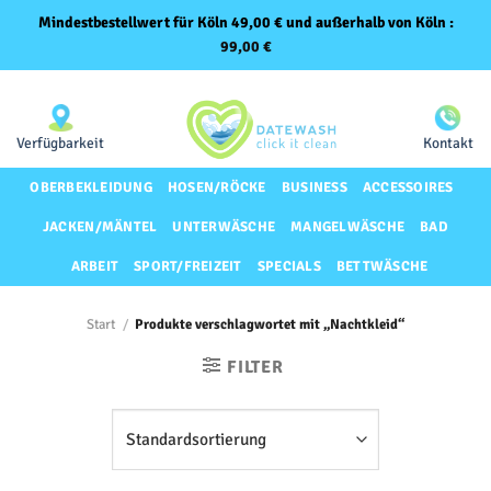
Mindestbestellwert für Köln 49,00 € und außerhalb von Köln :
99,00
€
Zum
Same-Day-Lieferung für Premium-Kunden
Inhalt
springen
Verfügbarkeit
Kontakt
OBERBEKLEIDUNG
HOSEN/RÖCKE
BUSINESS
ACCESSOIRES
JACKEN/MÄNTEL
UNTERWÄSCHE
MANGELWÄSCHE
BAD
ARBEIT
SPORT/FREIZEIT
SPECIALS
BETTWÄSCHE
Start
/
Produkte verschlagwortet mit „Nachtkleid“
FILTER