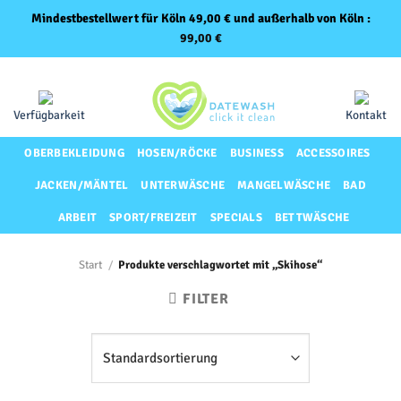
Mindestbestellwert für Köln 49,00 € und außerhalb von Köln :
99,00
€
Zum
Same-Day-Lieferung für Premium-Kunden
Inhalt
springen
Verfügbarkeit
Kontakt
OBERBEKLEIDUNG
HOSEN/RÖCKE
BUSINESS
ACCESSOIRES
JACKEN/MÄNTEL
UNTERWÄSCHE
MANGELWÄSCHE
BAD
ARBEIT
SPORT/FREIZEIT
SPECIALS
BETTWÄSCHE
Start
/
Produkte verschlagwortet mit „Skihose“
FILTER