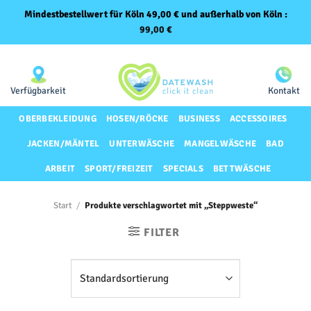
Mindestbestellwert für Köln 49,00 € und außerhalb von Köln :
99,00
€
Zum
Same-Day-Lieferung für Premium-Kunden
Inhalt
springen
Verfügbarkeit
Kontakt
OBERBEKLEIDUNG
HOSEN/RÖCKE
BUSINESS
ACCESSOIRES
JACKEN/MÄNTEL
UNTERWÄSCHE
MANGELWÄSCHE
BAD
ARBEIT
SPORT/FREIZEIT
SPECIALS
BETTWÄSCHE
Start
/
Produkte verschlagwortet mit „Steppweste“
FILTER