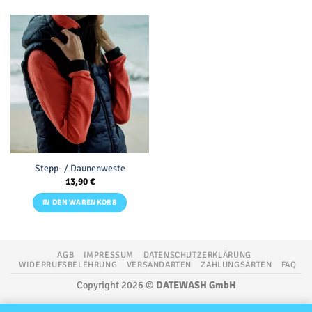
Stepp- / Daunenweste
13,90
€
IN DEN WARENKORB
AGB
IMPRESSUM
DATENSCHUTZERKLÄRUNG
WIDERRUFSBELEHRUNG
VERSANDARTEN
ZAHLUNGSARTEN
FAQ
Copyright 2026 ©
DATEWASH GmbH