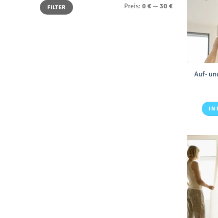
Min.
Max.
Preis:
0 €
—
30 €
FILTER
Preis
Preis
Auf- un
IN