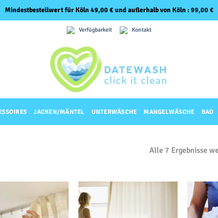
Mindestbestellwert für Köln 49,00 € und außerhalb von Köln :
99,00
€
Verfügbarkeit
Kontakt
ESSOIRES
JACKEN/MÄNTEL
UNTERWÄSCHE
MANGELWÄSCHE
BAD
Alle 7 Ergebnisse w