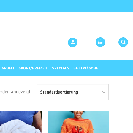
ARBEIT
SPORT/FREIZEIT
SPECIALS
BETTWÄSCHE
erden angezeigt