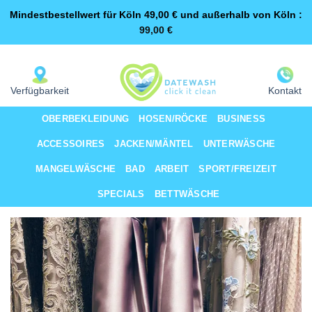
Mindestbestellwert für Köln 49,00 € und außerhalb von Köln :
99,00
€
Zum
Same-Day-Lieferung für Premium-Kunden
Inhalt
springen
Verfügbarkeit
Kontakt
OBERBEKLEIDUNG
HOSEN/RÖCKE
BUSINESS
ACCESSOIRES
JACKEN/MÄNTEL
UNTERWÄSCHE
MANGELWÄSCHE
BAD
ARBEIT
SPORT/FREIZEIT
SPECIALS
BETTWÄSCHE