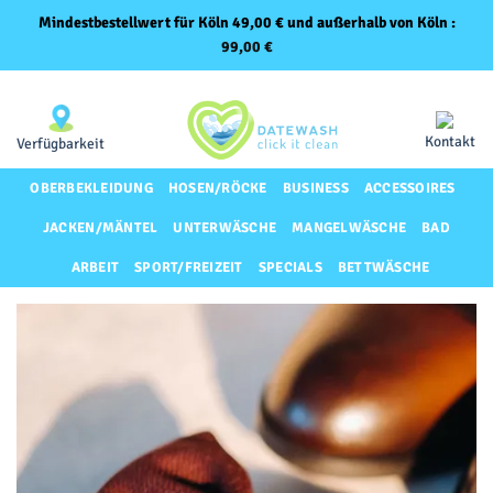
Mindestbestellwert für Köln 49,00 € und außerhalb von Köln :
99,00
€
Zum
Same-Day-Lieferung für Premium-Kunden
Inhalt
springen
Kontakt
Verfügbarkeit
OBERBEKLEIDUNG
HOSEN/RÖCKE
BUSINESS
ACCESSOIRES
JACKEN/MÄNTEL
UNTERWÄSCHE
MANGELWÄSCHE
BAD
ARBEIT
SPORT/FREIZEIT
SPECIALS
BETTWÄSCHE