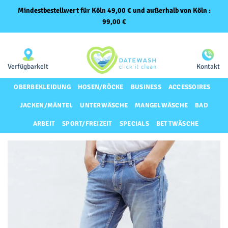
Mindestbestellwert für Köln 49,00 € und außerhalb von Köln :
99,00
€
Zum
Same-Day-Lieferung für Premium-Kunden
Inhalt
springen
Verfügbarkeit
Kontakt
OBERBEKLEIDUNG
HOSEN/RÖCKE
BUSINESS
ACCESSOIRES
JACKEN/MÄNTEL
UNTERWÄSCHE
MANGELWÄSCHE
BAD
ARBEIT
SPORT/FREIZEIT
SPECIALS
BETTWÄSCHE