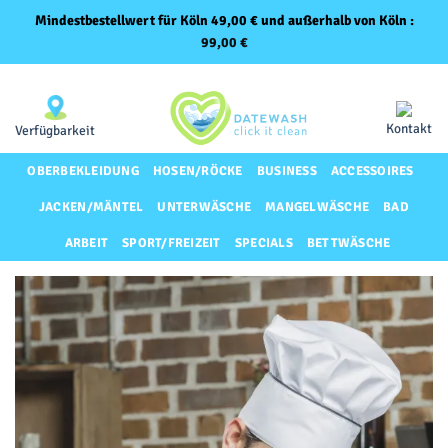
Mindestbestellwert für Köln 49,00 € und außerhalb von Köln :
99,00
€
Zum
Same-Day-Lieferung für Premium-Kunden
Inhalt
springen
Kontakt
Verfügbarkeit
OBERBEKLEIDUNG
HOSEN/RÖCKE
BUSINESS
ACCESSOIRES
JACKEN/MÄNTEL
UNTERWÄSCHE
MANGELWÄSCHE
BAD
ARBEIT
SPORT/FREIZEIT
SPECIALS
BETTWÄSCHE