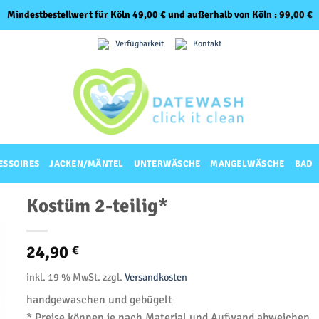
Mindestbestellwert für Köln 49,00 € und außerhalb von Köln :
99,00
€
Verfügbarkeit
Kontakt
ESSOIRES
JACKEN/MÄNTEL
UNTERWÄSCHE
MANGELWÄSCHE
BAD
Kostüm 2-teilig*
24,90
€
inkl. 19 % MwSt.
zzgl.
Versandkosten
handgewaschen und gebügelt
* Preise können je nach Material und Aufwand abweichen.