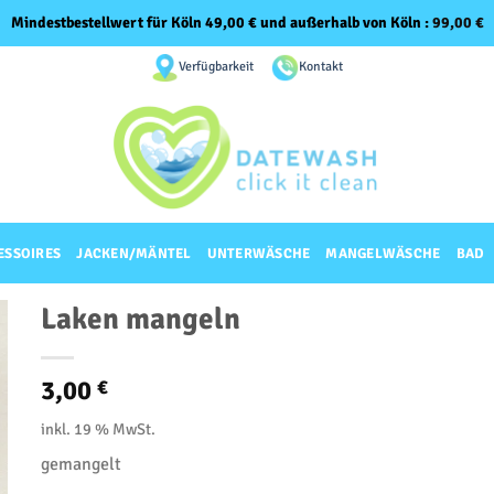
Mindestbestellwert für Köln 49,00 € und außerhalb von Köln :
99,00
€
Verfügbarkeit
Kontakt
ESSOIRES
JACKEN/MÄNTEL
UNTERWÄSCHE
MANGELWÄSCHE
BAD
Laken mangeln
3,00
€
inkl. 19 % MwSt.
gemangelt