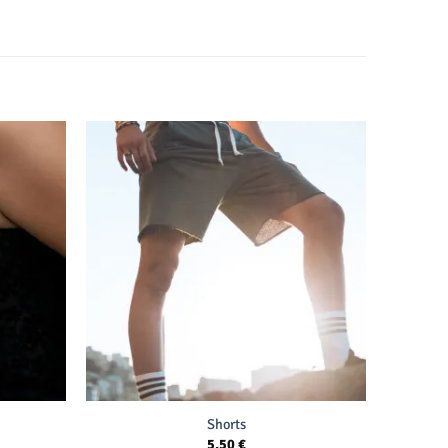
Shorts
5,50
€