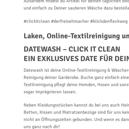
Außerdem findest du Artikel für deinen täglichen B
und einfach zu Deiner sauberen Wäsche dazu bestelle
#clickitclean #derfreizeitmacher #klickdenfleckweg 
Laken, Online-Textilreinigung u
DATEWASH – CLICK IT CLEAN
EIN EXKLUSIVES DATE FÜR D
Datewash ist deine Online-Textilreinigung & Wäschere
Reinigung deiner Garderobe. Buche ganz einfach ein
Textilreinigung pflegt deine Hemden, Hosen und son
sogar imprägnieren lassen.
Neben Kleidungsstücken kannst du bei uns auch Heim
Betten, Kissen und Matratzenbezüge sind für uns kein
nicht an Öffnungszeiten gebunden. Und wenn es dann 
uns ganz nach dir!