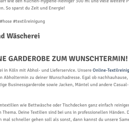
edarf wie den Küchen-Hygiene-Reiniger 300 ml und viele weitere
n. So sparst du Zeit und Energie!
#hose #textilreinigung
nd Wäscherei
EINE GARDEROBE ZUM WUNSCHTERMIN!
i in Köln mit Abhol- und Lieferservice. Unsere
Online-Textilreini
en Abholtermin zu deiner Wunschadresse. Egal ob nachhauhause, i
stige Businessgarderobe sowie Jacken, Mäntel und andere Casual-
textilien wie Bettwäsche oder Tischdecken ganz einfach reinigen
 Thema. Deine Textilien sind bei uns in professionellen Händen.
mal schneller gehen soll als sonst, dann kannst du unsere Same