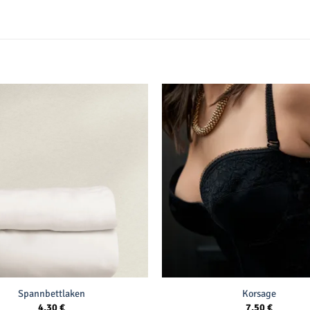
Spannbettlaken
Korsage
4,30
€
7,50
€