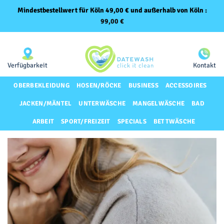
Mindestbestellwert für Köln 49,00 € und außerhalb von Köln :
99,00
€
Zum
Same-Day-Lieferung für Premium-Kunden
Inhalt
springen
Verfügbarkeit
Kontakt
OBERBEKLEIDUNG
HOSEN/RÖCKE
BUSINESS
ACCESSOIRES
JACKEN/MÄNTEL
UNTERWÄSCHE
MANGELWÄSCHE
BAD
ARBEIT
SPORT/FREIZEIT
SPECIALS
BETTWÄSCHE