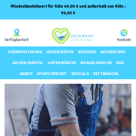
Mindestbestellwert für Köln 49,00 € und außerhalb von Köln :
99,00
€
Zum
Same-Day-Lieferung für Premium-Kunden
Inhalt
springen
Verfügbarkeit
Kontakt
OBERBEKLEIDUNG
HOSEN/RÖCKE
BUSINESS
ACCESSOIRES
JACKEN/MÄNTEL
UNTERWÄSCHE
MANGELWÄSCHE
BAD
ARBEIT
SPORT/FREIZEIT
SPECIALS
BETTWÄSCHE