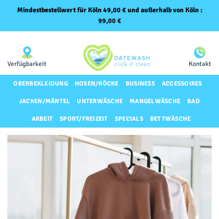
Mindestbestellwert für Köln 49,00 € und außerhalb von Köln :
99,00
€
Zum
Same-Day-Lieferung für Premium-Kunden
Inhalt
springen
Verfügbarkeit
Kontakt
OBERBEKLEIDUNG
HOSEN/RÖCKE
BUSINESS
ACCESSOIRES
JACKEN/MÄNTEL
UNTERWÄSCHE
MANGELWÄSCHE
BAD
ARBEIT
SPORT/FREIZEIT
SPECIALS
BETTWÄSCHE