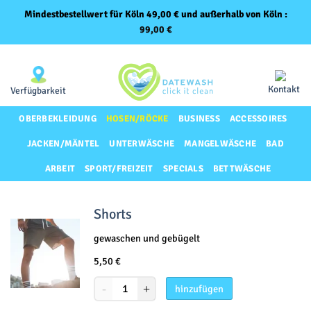
Mindestbestellwert für Köln 49,00 € und außerhalb von Köln :
99,00
€
Zum
Same-Day-Lieferung für Premium-Kunden
Inhalt
springen
Kontakt
Verfügbarkeit
OBERBEKLEIDUNG
HOSEN/RÖCKE
BUSINESS
ACCESSOIRES
JACKEN/MÄNTEL
UNTERWÄSCHE
MANGELWÄSCHE
BAD
ARBEIT
SPORT/FREIZEIT
SPECIALS
BETTWÄSCHE
Shorts
gewaschen und gebügelt
5,50
€
hinzufügen