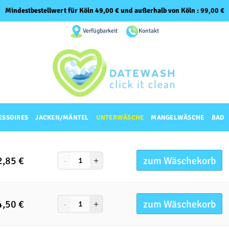
Mindestbestellwert für Köln 49,00 € und außerhalb von Köln :
99,00
€
Verfügbarkeit
Kontakt
ESSOIRES
JACKEN/MÄNTEL
UNTERWÄSCHE
MANGELWÄSCHE
BAD
zum Wäschekorb
2,85
€
zum Wäschekorb
4,50
€