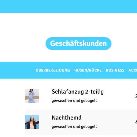
Zum
Inhalt
springen
OBERBEKLEIDUNG
HOSEN/RÖCKE
BUSINESS
ACC
Schlafanzug 2-teilig
gewaschen und gebügelt
Nachthemd
gewaschen und gebügelt