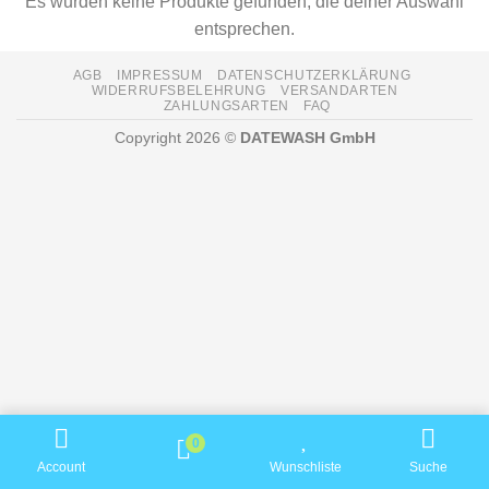
Es wurden keine Produkte gefunden, die deiner Auswahl
entsprechen.
AGB
IMPRESSUM
DATENSCHUTZERKLÄRUNG
WIDERRUFSBELEHRUNG
VERSANDARTEN
ZAHLUNGSARTEN
FAQ
Copyright 2026 ©
DATEWASH GmbH
0
Account
Wunschliste
Suche