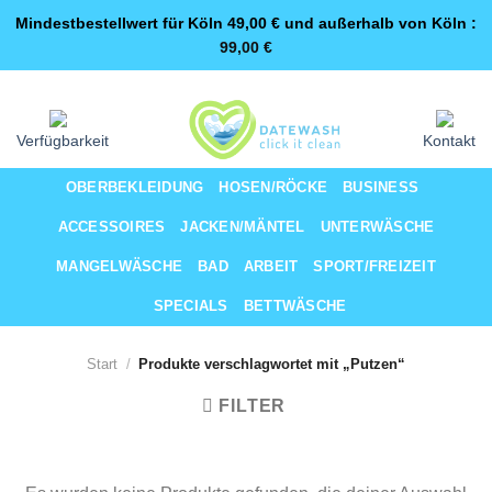
Mindestbestellwert für Köln 49,00 € und außerhalb von Köln :
99,00
€
Zum
Same-Day-Lieferung für Premium-Kunden
Inhalt
springen
Verfügbarkeit
Kontakt
OBERBEKLEIDUNG
HOSEN/RÖCKE
BUSINESS
ACCESSOIRES
JACKEN/MÄNTEL
UNTERWÄSCHE
MANGELWÄSCHE
BAD
ARBEIT
SPORT/FREIZEIT
SPECIALS
BETTWÄSCHE
Start
/
Produkte verschlagwortet mit „Putzen“
FILTER