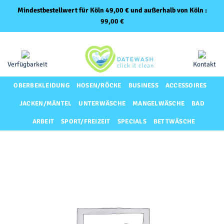
Mindestbestellwert für Köln 49,00 € und außerhalb von Köln :
99,00
€
Zum
Same-Day-Lieferung für Premium-Kunden
Inhalt
springen
Verfügbarkeit
Kontakt
OBERBEKLEIDUNG
HOSEN/RÖCKE
BUSINESS
ACCESSOIRES
JACKEN/MÄNTEL
UNTERWÄSCHE
MANGELWÄSCHE
BAD
ARBEIT
SPORT/FREIZEIT
SPECIALS
BETTWÄSCHE