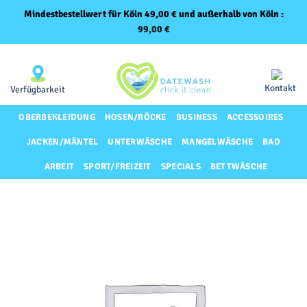
Mindestbestellwert für Köln 49,00 € und außerhalb von Köln :
99,00
€
Zum
Same-Day-Lieferung für Premium-Kunden
Inhalt
springen
Kontakt
Verfügbarkeit
OBERBEKLEIDUNG
HOSEN/RÖCKE
BUSINESS
ACCESSOIRES
JACKEN/MÄNTEL
UNTERWÄSCHE
MANGELWÄSCHE
BAD
ARBEIT
SPORT/FREIZEIT
SPECIALS
BETTWÄSCHE