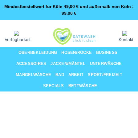
Mindestbestellwert für Köln 49,00 € und außerhalb von Köln :
99,00
€
Zum
Same-Day-Lieferung für Premium-Kunden
Inhalt
springen
Verfügbarkeit
Kontakt
OBERBEKLEIDUNG
HOSEN/RÖCKE
BUSINESS
ACCESSOIRES
JACKEN/MÄNTEL
UNTERWÄSCHE
MANGELWÄSCHE
BAD
ARBEIT
SPORT/FREIZEIT
SPECIALS
BETTWÄSCHE