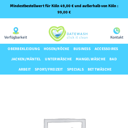
Mindestbestellwert für Köln 49,00 € und außerhalb von Köln :
99,00
€
Zum
Same-Day-Lieferung für Premium-Kunden
Inhalt
springen
Verfügbarkeit
Kontakt
OBERBEKLEIDUNG
HOSEN/RÖCKE
BUSINESS
ACCESSOIRES
JACKEN/MÄNTEL
UNTERWÄSCHE
MANGELWÄSCHE
BAD
ARBEIT
SPORT/FREIZEIT
SPECIALS
BETTWÄSCHE