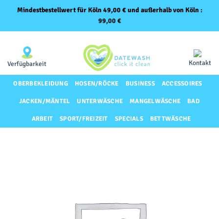
Mindestbestellwert für Köln 49,00 € und außerhalb von Köln :
99,00
€
Zum
Same-Day-Lieferung für Premium-Kunden
Inhalt
springen
Kontakt
Verfügbarkeit
OBERBEKLEIDUNG
HOSEN/RÖCKE
BUSINESS
ACCESSOIRES
JACKEN/MÄNTEL
UNTERWÄSCHE
MANGELWÄSCHE
BAD
ARBEIT
SPORT/FREIZEIT
SPECIALS
BETTWÄSCHE