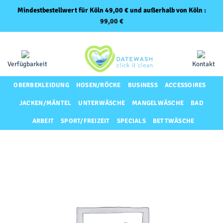
Mindestbestellwert für Köln 49,00 € und außerhalb von Köln :
99,00
€
Zum
Same-Day-Lieferung für Premium-Kunden
Inhalt
springen
Verfügbarkeit
Kontakt
OBERBEKLEIDUNG
HOSEN/RÖCKE
BUSINESS
ACCESSOIRES
JACKEN/MÄNTEL
UNTERWÄSCHE
MANGELWÄSCHE
BAD
ARBEIT
SPORT/FREIZEIT
SPECIALS
BETTWÄSCHE